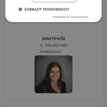
Kadeřnictví
ZOBRAZIT PODROBNOSTI
POWERED BY COOKIESCRIPT
Nezbytně
Výkonové
Soubory
nutné
soubory
cílení
soubory
Jana Veselá
📞 739 432 446
Funkční soubory
Nezařazené
soubory
Kadeřnictví
Nezbytně nutné soubory
Výkonové soubory
Soubory cílení
Funkční soubory
Nezařazené soubory
Nezbytně nutné soubory cookie umožňují základní