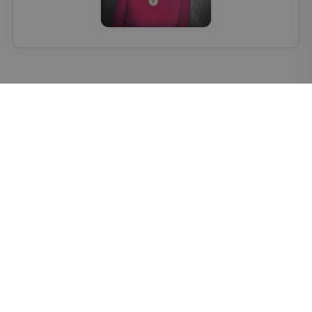
Pedikúra
Ivana Kokšteinová
📞 606 227 334
Pedikúra