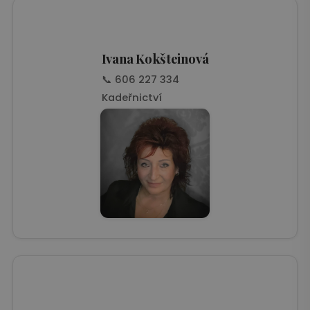
funkce webových stránek, jako je přihlášení
uživatele a správa účtu. Webové stránky nelze bez
nezbytně nutných souborů cookie správně
používat.
Ivana Kokšteinová
📞 606 227 334
Kadeřnictví
zásadách ochrany soukromí společnosti Google