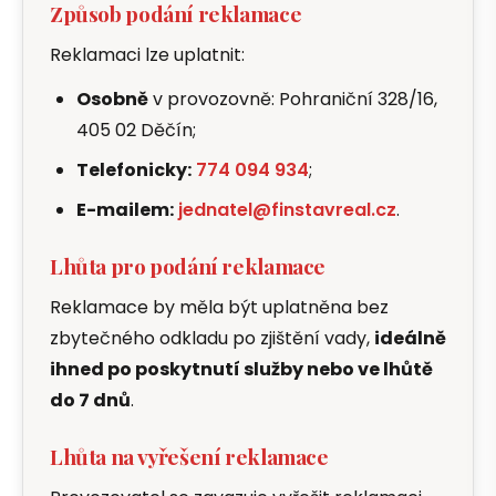
Způsob podání reklamace
Reklamaci lze uplatnit:
Osobně
v provozovně: Pohraniční 328/16,
405 02 Děčín;
Telefonicky:
774 094 934
;
E-mailem:
jednatel@finstavreal.cz
.
Lhůta pro podání reklamace
Reklamace by měla být uplatněna bez
zbytečného odkladu po zjištění vady,
ideálně
ihned po poskytnutí služby nebo ve lhůtě
do 7 dnů
.
Lhůta na vyřešení reklamace