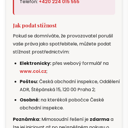
Telefon:
+420 224 015 555
Jak podat stížnost
Pokud se domníváte, že provozovatel porušil
vaše práva jako spotřebitele, můžete podat
stížnost prostřednictvím:
Elektronicky:
přes webový formulář na
www.coi.cz
;
Poštou:
Česká obchodní inspekce, Oddělení
ADR, Štěpánská 15, 120 00 Praha 2;
Osobně:
na kterékoli pobočce České
obchodní inspekce.
Poznámka:
Mimosoudní řešení je
zdarma
a
lze jej iniciovat až po neúspěšném pokusu o