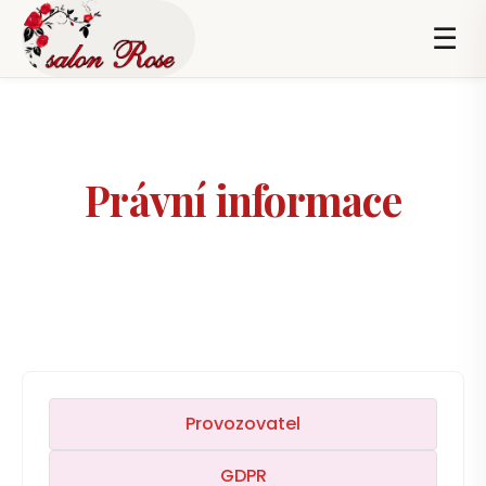
☰
Právní informace
Salon Rose — divize FIN-STAV REAL s.r.o.
Provozovatel
GDPR