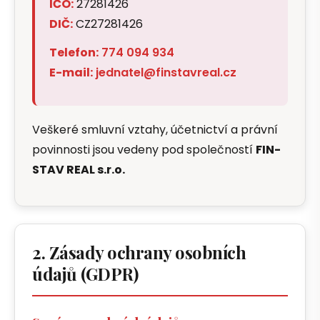
IČO:
27281426
DIČ:
CZ27281426
Telefon:
774 094 934
E-mail:
jednatel@finstavreal.cz
Veškeré smluvní vztahy, účetnictví a právní
povinnosti jsou vedeny pod společností
FIN-
STAV REAL s.r.o.
2. Zásady ochrany osobních
údajů (GDPR)